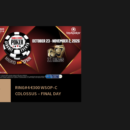
2
RING#4 €300 WSOP-C
COLOSSUS – FINAL DAY