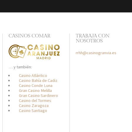
CASINOS COMAR
TRABAJA CON
NOSOTROS
rrhh@casinogranvia.es
… y también:
Casino Atlántico
Casino Bahía de Cadiz
Casino Conde Luna
Gran Casino Melilla
Gran Casino Sardinero
Casino del Tormes
Casino Zaragoza
Casino Santiago