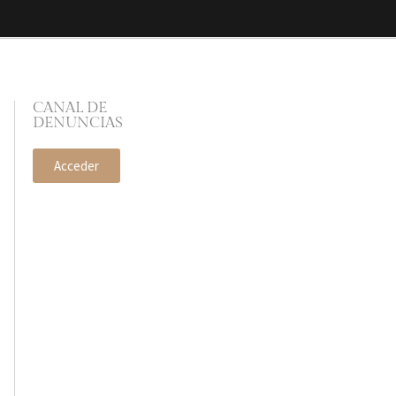
CANAL DE
DENUNCIAS
Acceder