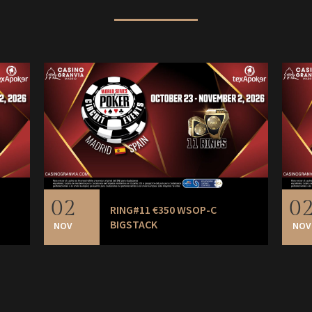
02
0
RING#11 €350 WSOP-C
BIGSTACK
NOV
NOV