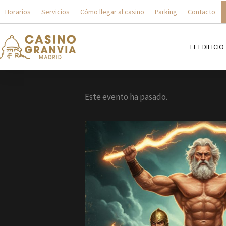
Horarios
Servicios
Cómo llegar al casino
Parking
Contacto
Saltar
al
EL EDIFICIO
contenido
Este evento ha pasado.