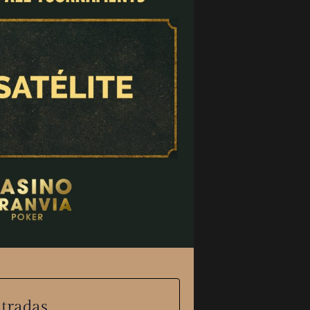
tradas