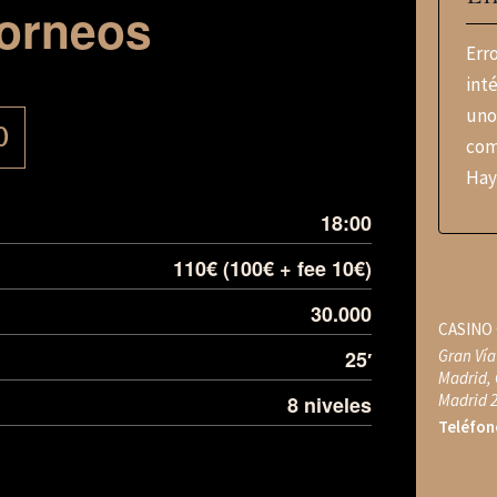
Torneos
Err
int
uno
0
com
Hay
18:00
110€ (100€ + fee 10€)
30.000
CASINO 
25′
Gran Vía
Madrid
,
Madrid
8 niveles
Teléfon