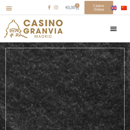
Casino
0
€
0,00
Online
Saltar
al
contenido