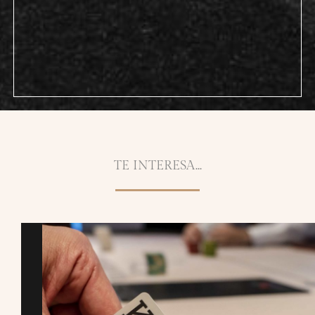
TE INTERESA...