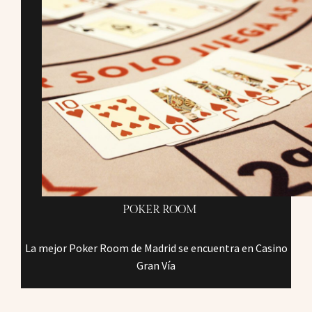
POKER ROOM
La mejor Poker Room de Madrid se encuentra en Casino
Gran Vía