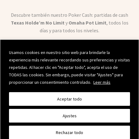
Descubre también nuestro Poker Cash: partidas de cash
Texas Holde’m No Limit
y
Omaha Pot Limit
, todos los
días y para todos los niveles.
Usamos cookies en nuestro sitio web para brindarle la
Poker Cash en Casino Gran Vía
experiencia más relevante recordando sus preferencias y visitas
repetidas. Al hacer clic en "Aceptar todo", acepta el uso de
TODAS las cookies. Sin embargo, puede visitar "Ajustes" para
proporcionar un consentimiento controlado.
Leer más
Aceptar todo
EVENTOS
Ajustes
Los mejores planes de Madrid están en la Gran
Rechazar todo
Vía