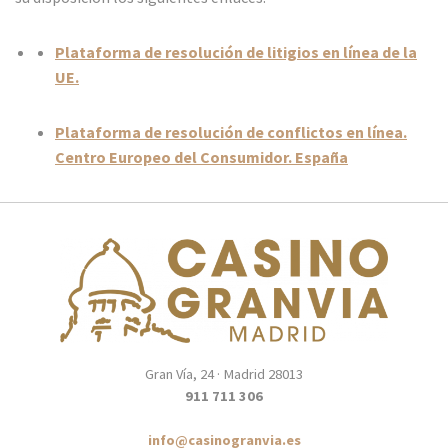
Plataforma de resolución de litigios en línea de la
UE.
Plataforma de resolución de conflictos en línea.
Centro Europeo del Consumidor. España
Gran Vía, 24 · Madrid 28013
911 711 306
info@casinogranvia.es