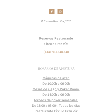
© Casino Gran Vía, 2020
Reservas Restaurante
Círculo Gran Vía:
(+34) 683.348.540
HORARIOS DE APERTURA
Máquinas de azar:
De 10:00h a 06:00h
Mesas de juego y Poker Room:
De 14:00h a 06:00h
Torneos de poker semanales:
De 18:00 a 03:00h. Todos los días
Restaurante Círculo Gran Vía: