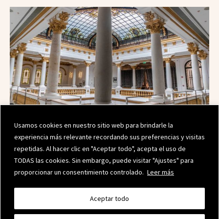
ATRIO Y ESCALERAS
Usamos cookies en nuestro sitio web para brindarle la
experiencia más relevante recordando sus preferencias y visitas
Más info »
repetidas. Al hacer clic en "Aceptar todo", acepta el uso de
TODAS las cookies. Sin embargo, puede visitar "Ajustes" para
proporcionar un consentimiento controlado.
Leer más
Aceptar todo