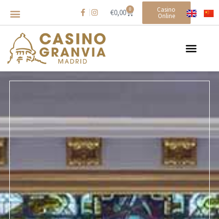
Casino
0
€
0,00
Online
Saltar
al
contenido