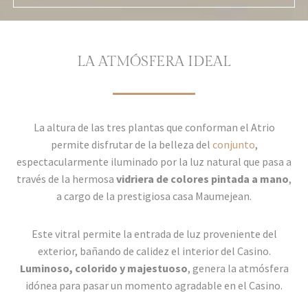
LA ATMÓSFERA IDEAL
La altura de las tres plantas que conforman el Atrio
permite disfrutar de la belleza del
conjunto
,
espectacularmente iluminado por la luz natural que pasa a
través de la hermosa
vidriera de colores pintada a mano
,
a cargo de la prestigiosa casa Maumejean.
Este vitral permite la entrada de luz proveniente del
exterior, bañando de calidez el interior del Casino.
Luminoso, colorido y majestuoso
, genera la atmósfera
idónea para pasar un momento agradable en el Casino.