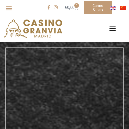
Casino
0
€
0,00
Online
Saltar
al
contenido