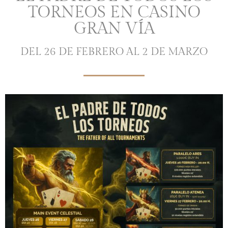
TORNEOS EN CASINO
GRAN VÍA
DEL 26 DE FEBRERO AL 2 DE MARZO