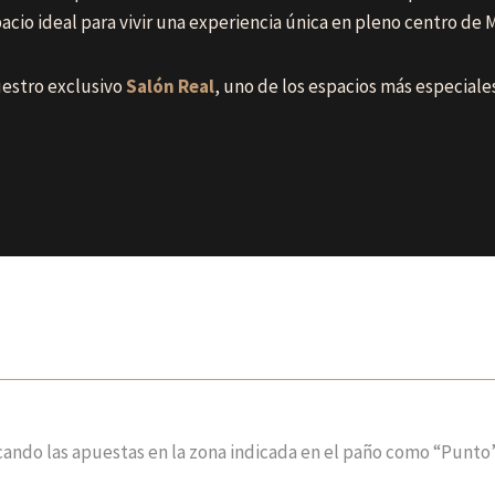
acio ideal para vivir una experiencia única en pleno centro de 
estro exclusivo
Salón Real
, uno de los espacios más especiale
cando las apuestas en la zona indicada en el paño como “Punto”