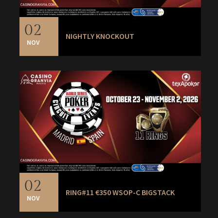
02
NIGHTLY KNOCKOUT
NOV
02
RING#11 €350 WSOP-C BIGSTACK
NOV