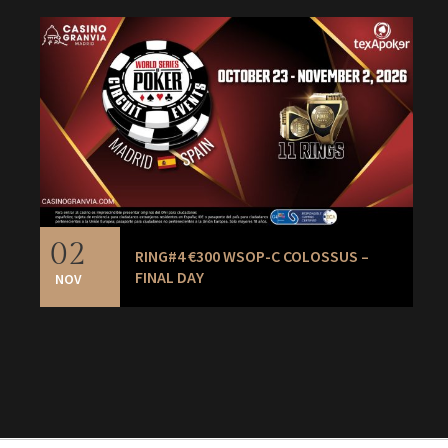
02
RING#4 €300 WSOP-C COLOSSUS –
FINAL DAY
NOV