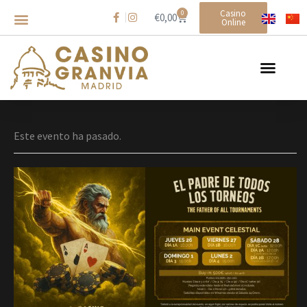
Casino
0
€
0,00
Online
Saltar
al
contenido
Este evento ha pasado.