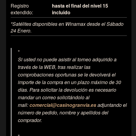
Registro
hasta el final del nivel 15
extendido:
incluido
*Satélites disponibles en Winamax desde el Sábado
24 Enero.
Si usted no puede asistir al torneo adquirido a
través de la WEB, tras realizar las
comprobaciones oportunas se le devolverá el
importe de la compra en un plazo máximo de 30
días. Para solicitar la devolución es necesario
mandar un correo solicitándolo al
mail:
comercial@casinogranvia.es
adjuntando el
número de pedido, nombre y apellidos del
comprador.