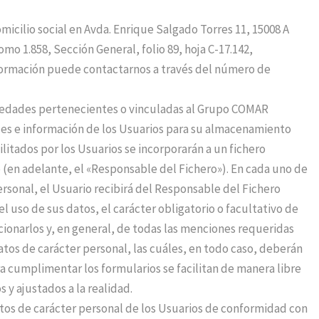
micilio social en Avda. Enrique Salgado Torres 11, 15008 A
omo 1.858, Sección General, folio 89, hoja C-17.142,
nformación puede contactarnos a través del número de
ociedades pertenecientes o vinculadas al Grupo COMAR
les e información de los Usuarios para su almacenamiento
cilitados por los Usuarios se incorporarán a un fichero
(en adelante, el «Responsable del Fichero»). En cada uno de
ersonal, el Usuario recibirá del Responsable del Fichero
l uso de sus datos, el carácter obligatorio o facultativo de
cionarlos y, en general, de todas las menciones requeridas
atos de carácter personal, las cuáles, en todo caso, deberán
a cumplimentar los formularios se facilitan de manera libre
 y ajustados a la realidad.
tos de carácter personal de los Usuarios de conformidad con