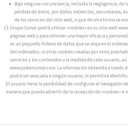
Bajo ninguna circunstancia, incluida la negligencia, de 
pérdida de datos, por daños indirectos, secundarios, e
de los servicios del sitio web, o que de otra forma se 
Grupo Comar podrá utilizar «cookies» en su sitio web www.
páginas web y para obtener una mayor eficacia y personaliz
es un pequeño fichero de datos que se aloja en el ordenad
del ordenador, ni otras cookies creadas por otros prestado
servicios y los contenidos a la medida de cada usuario, as
www.pokercomar.com. La información obtenida a través de
podrá ser asociada a ningún usuario, ni permitirá identifi
El usuario tiene la posibilidad de configurar el navegador 
manera que pueda advertir de la recepción de «cookies» e im