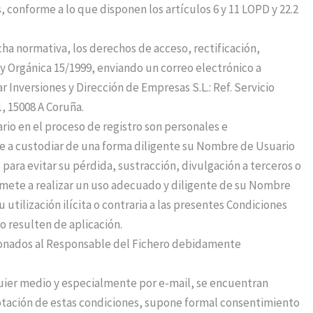
, conforme a lo que disponen los artículos 6 y 11 LOPD y 22.2
icha normativa, los derechos de acceso, rectificación,
ey Orgánica 15/1999, enviando un correo electrónico a
r Inversiones y Dirección de Empresas S.L.: Ref. Servicio
1, 15008 A Coruña.
rio en el proceso de registro son personales e
te a custodiar de una forma diligente su Nombre de Usuario
ara evitar su pérdida, sustracción, divulgación a terceros o
omete a realizar un uso adecuado y diligente de su Nombre
utilización ilícita o contraria a las presentes Condiciones
o resulten de aplicación.
ionados al Responsable del Fichero debidamente
uier medio y especialmente por e-mail, se encuentran
eptación de estas condiciones, supone formal consentimiento