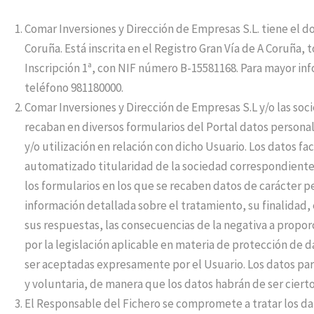
Comar Inversiones y Dirección de Empresas S.L. tiene el do
Coruña. Está inscrita en el Registro Gran Vía de A Coruña, t
Inscripción 1ª, con NIF número B-15581168. Para mayor i
teléfono 981180000.
Comar Inversiones y Dirección de Empresas S.L y/o las s
recaban en diversos formularios del Portal datos persona
y/o utilización en relación con dicho Usuario. Los datos fa
automatizado titularidad de la sociedad correspondiente 
los formularios en los que se recaben datos de carácter p
información detallada sobre el tratamiento, su finalidad, e
sus respuestas, las consecuencias de la negativa a propor
por la legislación aplicable en materia de protección de d
ser aceptadas expresamente por el Usuario. Los datos par
y voluntaria, de manera que los datos habrán de ser ciertos
El Responsable del Fichero se compromete a tratar los da