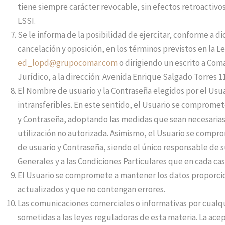
tiene siempre carácter revocable, sin efectos retroactivos
LSSI.
Se le informa de la posibilidad de ejercitar, conforme a d
cancelación y oposición, en los términos previstos en la L
ed_lopd@grupocomar.com
o dirigiendo un escrito a Coma
Jurídico, a la dirección: Avenida Enrique Salgado Torres 1
El Nombre de usuario y la Contraseña elegidos por el Usua
intransferibles. En este sentido, el Usuario se comprome
y Contraseña, adoptando las medidas que sean necesarias p
utilización no autorizada. Asimismo, el Usuario se compr
de usuario y Contraseña, siendo el único responsable de su 
Generales y a las Condiciones Particulares que en cada cas
El Usuario se compromete a mantener los datos proporc
actualizados y que no contengan errores.
Las comunicaciones comerciales o informativas por cualq
sometidas a las leyes reguladoras de esta materia. La ac