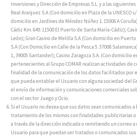
Inversiones y Dirección de Empresas S.L. y a las siguient
Real Aranjuez S.A (Con domicilio en Plaza de la UNESCO s/n
domicilio en Jardines de Méndez Núñez 1. 15006 A Coruña);
Cádiz Km. 649. 11500 El Puerto de Santa María-Cádiz); Casi
León); Gran Casino de Melilla S.A (Con domicilio en Puerto 
S.A (Con Domicilio en Calle de la Pesca 5. 37008 Salamanca)
1, 39005 Santander); Casino Zaragoza S.A. (Con domicilio 
pertenecientes al Grupo COMAR realizan actividades de com
finalidad de la comunicación de los datos facilitados por e
que pueda entablar el Usuario con alguna sociedad del Gru
el envío de información y comunicaciones comerciales so
con el sector Juego y Ocio.
Si el Usuario no desea que sus datos sean comunicados a
tratamiento de los mismos con finalidades publicitarias
a través de la dirección indicada o remitiendo un correo a
Usuario para que puedan ser tratados o comunicados sus d