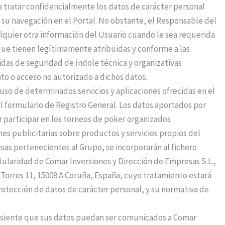
- a tratar confidencialmente los datos de carácter personal
su navegación en el Portal. No obstante, el Responsable del
alquier otra información del Usuario cuando le sea requerida
 que tienen legítimamente atribuidas y conforme a las
idas de seguridad de índole técnica y organizativas
nto o acceso no autorizado a dichos datos.
 uso de determinados servicios y aplicaciones ofrecidas en el
el formulario de Registro General. Los datos aportados por
r participar en los torneos de poker organizados
es publicitarias sobre productos y servicios propios del
esas pertenecientes al Grupo, se incorporarán al fichero
laridad de Comar Inversiones y Dirección de Empresas S.L.,
 Torres 11, 15008 A Coruña, España, cuyo tratamiento estará
protección de datos de carácter personal, y su normativa de
consiente que sus datos puedan ser comunicados a Comar