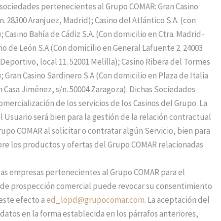
es sociedades pertenecientes al Grupo COMAR: Gran Casino
. 28300 Aranjuez, Madrid); Casino del Atlántico S.A. (con
 Casino Bahía de Cádiz S.A. (Con domicilio en Ctra. Madrid-
no de León S.A (Con domicilio en General Lafuente 2. 24003
Deportivo, local 11. 52001 Melilla); Casino Ribera del Tormes
; Gran Casino Sardinero S.A (Con domicilio en Plaza de Italia
en Casa Jiménez, s/n. 50004 Zaragoza). Dichas Sociedades
ercialización de los servicios de los Casinos del Grupo. La
l Usuario será bien para la gestión de la relación contractual
po COMAR al solicitar o contratar algún Servicio, bien para
bre los productos y ofertas del Grupo COMAR relacionadas
 las empresas pertenecientes al Grupo COMAR para el
 o de prospección comercial puede revocar su consentimiento
 este efecto a
ed_lopd@grupocomar.com
. La aceptación del
atos en la forma establecida en los párrafos anteriores,