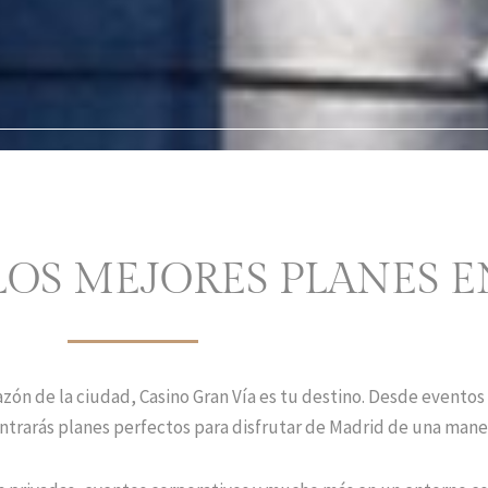
LOS MEJORES PLANES 
azón de la ciudad, Casino Gran Vía es tu destino. Desde eventos
ntrarás planes perfectos para disfrutar de Madrid de una mane