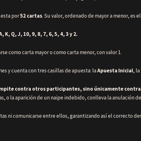
uesta por
52 cartas
. Su valor, ordenado de mayor a menor, es el
A, K, Q, J, 10, 9, 8, 7, 6, 5, 4, 3 y 2.
e como carta mayor o como carta menor, con valor 1.
nes y cuenta con tres casillas de apuesta: la
Apuesta Inicial
, la
ompite contra otros participantes, sino únicamente contra
s, o la aparición de un naipe indebido, conlleva la anulación de
as ni comunicarse entre ellos, garantizando así el correcto de