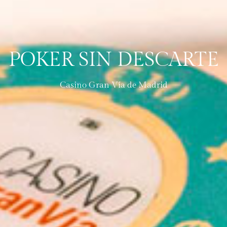
POKER SIN DESCARTE
Casino Gran Vía de Madrid