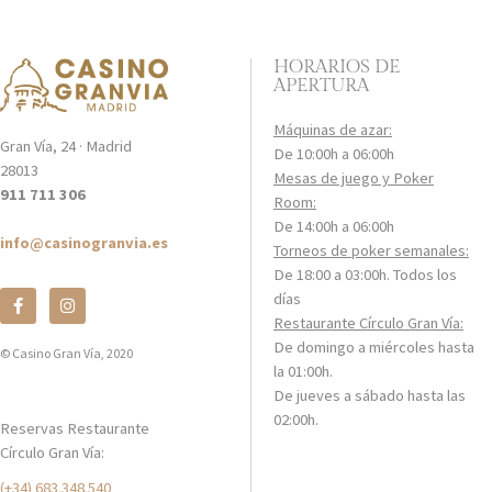
HORARIOS DE
APERTURA
Máquinas de azar:
Gran Vía, 24 · Madrid
De 10:00h a 06:00h
28013
Mesas de juego y Poker
911 711 306
Room:
De 14:00h a 06:00h
info@casinogranvia.es
Torneos de poker semanales:
De 18:00 a 03:00h. Todos los
días
Restaurante Círculo Gran Vía:
De domingo a miércoles hasta
© Casino Gran Vía, 2020
la 01:00h.
De jueves a sábado hasta las
02:00h.
Reservas Restaurante
Círculo Gran Vía:
(+34) 683.348.540