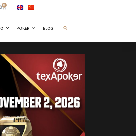
0
0
NO
POKER
BLOG