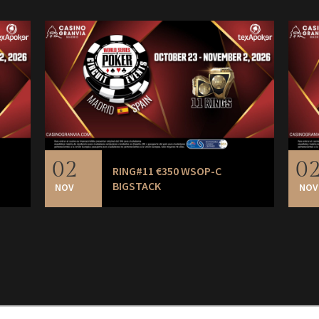
02
0
RING#11 €350 WSOP-C
BIGSTACK
NOV
NOV