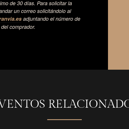
mo de 30 días. Para solicitar la
ndar un correo solicitándolo al
anvia.es
adjuntando el número de
 del comprador.
VENTOS RELACIONAD