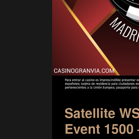
Satellite 
Event 1500 