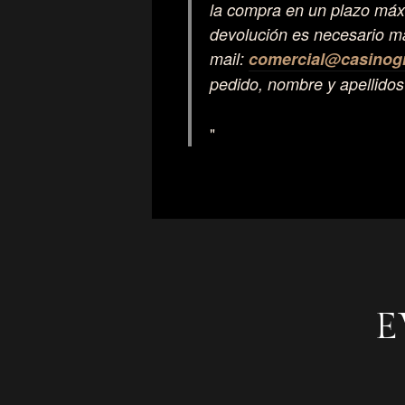
la compra en un plazo máxi
devolución es necesario ma
mail:
comercial@casinogr
pedido, nombre y apellidos
E