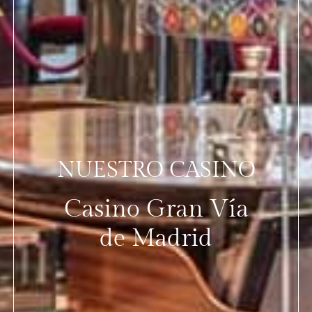
NUESTRO CASINO
Casino Gran Vía
de Madrid