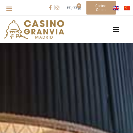
Casino
0
€
0,00
Online
Saltar
al
contenido