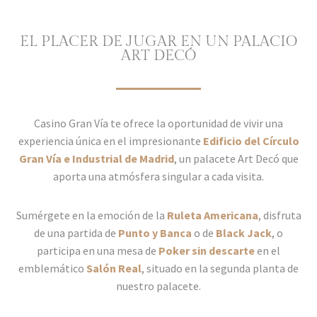
EL PLACER DE JUGAR EN UN PALACIO
ART DECÓ
Casino Gran Vía te ofrece la oportunidad de vivir una
experiencia única en el impresionante
Edificio del Círculo
Gran Vía e Industrial de Madrid
, un palacete Art Decó que
aporta una atmósfera singular a cada visita.
Sumérgete en la emoción de la
Ruleta Americana
, disfruta
de una partida de
Punto y Banca
o de
Black Jack
, o
participa en una mesa de
Poker sin descarte
en el
emblemático
Salón Real
, situado en la segunda planta de
nuestro palacete.