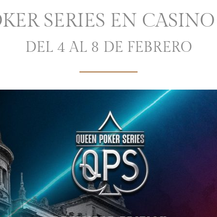
KER SERIES EN CASINO
DEL 4 AL 8 DE FEBRERO