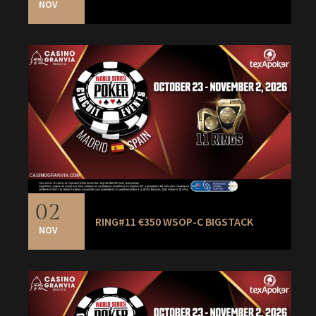
NOV
02
RING#11 €350 WSOP-C BIGSTACK
NOV