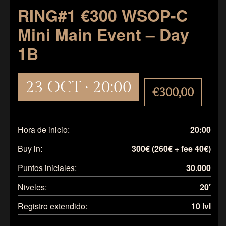
RING#1 €300 WSOP-C
Mini Main Event – Day
1B
23 OCT · 20:00
€300,00
Hora de inicio:
20:00
Buy in:
300€ (260€ + fee 40€)
Puntos iniciales:
30.000
Niveles:
20′
Registro extendido:
10 lvl