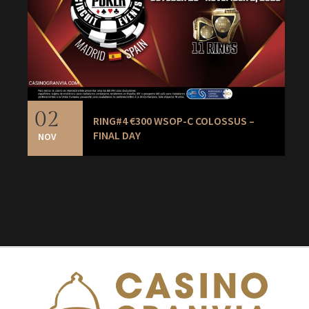
02
RING#4 €300 WSOP-C COLOSSUS –
FINAL DAY
NOV