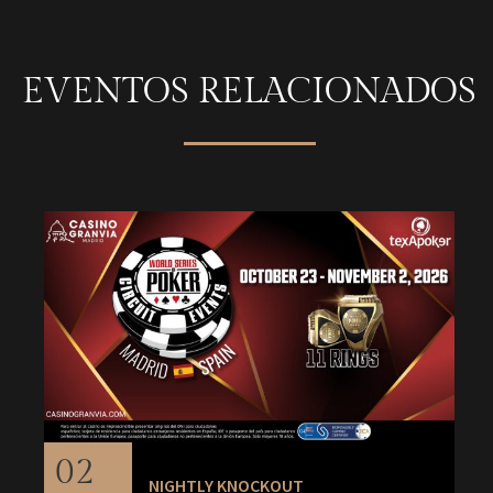
EVENTOS RELACIONADOS
02
NIGHTLY KNOCKOUT