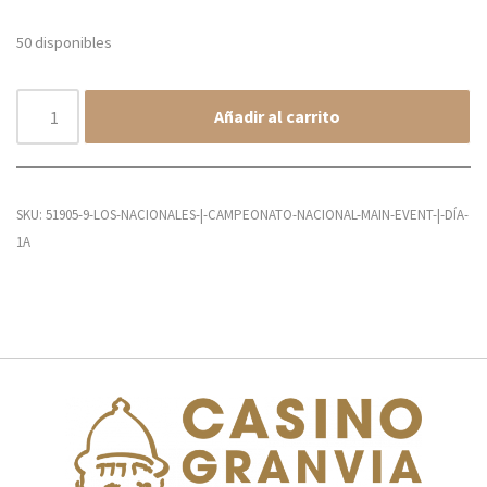
50 disponibles
Añadir al carrito
SKU:
51905-9-LOS-NACIONALES-|-CAMPEONATO-NACIONAL-MAIN-EVENT-|-DÍA-
1A