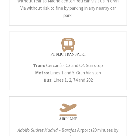
Without fear to Madrid center! You can visit us in Gran
Via without risk to fine by parking in any nearby car
park.
PUBLIC TRANSPORT
Train:
Cercanías C3 and C4. Sun stop
Metro:
Lines 1 and 5. Gran Vía stop
Bus:
Lines 1, 2, 74 and 202
AIRPLANE
Adolfo Suárez Madrid – Barajas
Airport (20 minutes by