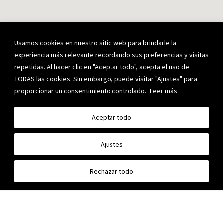
Usamos cookies en nuestro sitio web para brindarle la
experiencia más relevante recordando sus preferencias y visitas
repetidas. Al hacer clic en "Aceptar todo", acepta el uso de
... PLUS
TODAS las cookies. Sin embargo, puede visitar "Ajustes" para
proporcionar un consentimiento controlado.
Leer más
Aceptar todo
OPENING HOURS
Ajustes
Building is open every day and kitchen is available
from 1 pm. Discover the full schedule.
Rechazar todo
SERVICES