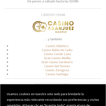
De jueves a sábado hasta las 02:00h.
CASINOS COMAR
… y también:
Casino Atlántico
Casino Bahía de Cadiz
Casino Conde Luna
Gran Casino Melilla
Gran Casino Sardinero
Casino del Tormes
Casino Zaragoza
Casino Santiago
TRABAJA CON NOSOTROS
rrhh@casinogranvia.es
Usamos cookies en nuestro sitio web para brindarle la
experiencia más relevante recordando sus preferencias y visitas
repetidas. Al hacer clic en "Aceptar todo", acepta el uso de