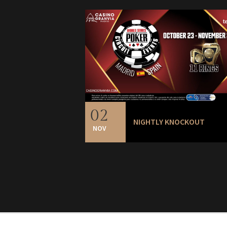
02
NIGHTLY KNOCKOUT
NOV