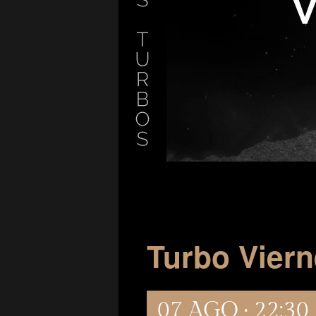
Turbo Vier
07 AGO · 22:30