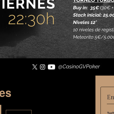
nes
En
Tur