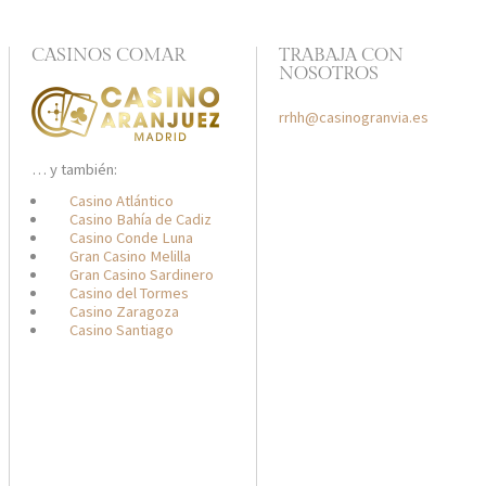
CASINOS COMAR
TRABAJA CON
NOSOTROS
rrhh@casinogranvia.es
… y también:
Casino Atlántico
Casino Bahía de Cadiz
Casino Conde Luna
Gran Casino Melilla
Gran Casino Sardinero
Casino del Tormes
Casino Zaragoza
Casino Santiago