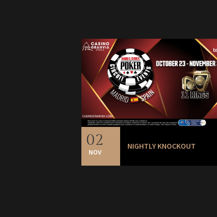
02
NIGHTLY KNOCKOUT
NOV