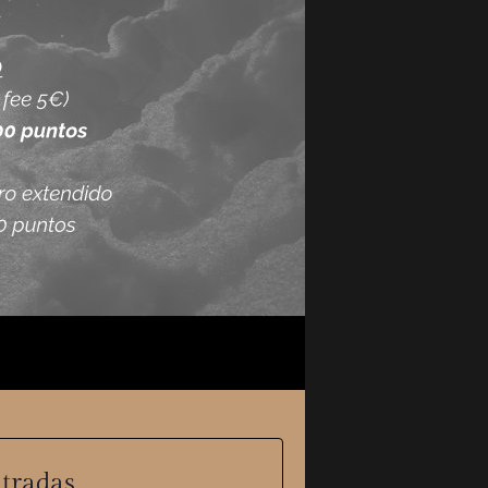
tradas