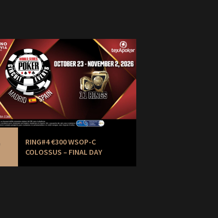
2
RING#4 €300 WSOP-C
COLOSSUS – FINAL DAY