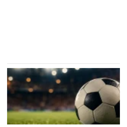
r
e
s
t
e
o
t
o
ñ
o
C
a
si
n
o
G
r
a
n