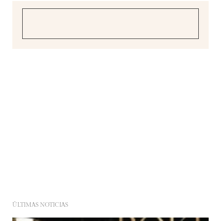
ÚLTIMAS NOTICIAS