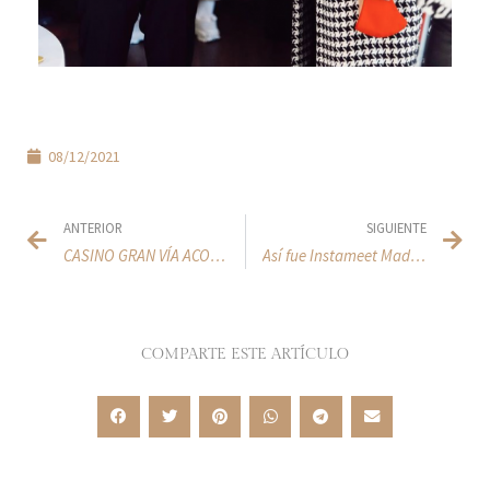
08/12/2021
ANTERIOR
SIGUIENTE
CASINO GRAN VÍA ACOGE EL PRIMER INSTAMEET MADRID 2021
Así fue Instameet Madrid 2021
COMPARTE ESTE ARTÍCULO