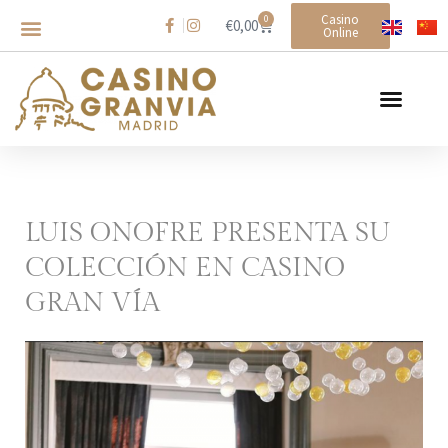
Casino
0
€
0,00
Online
Saltar
al
contenido
LUIS ONOFRE PRESENTA SU
COLECCIÓN EN CASINO
GRAN VÍA