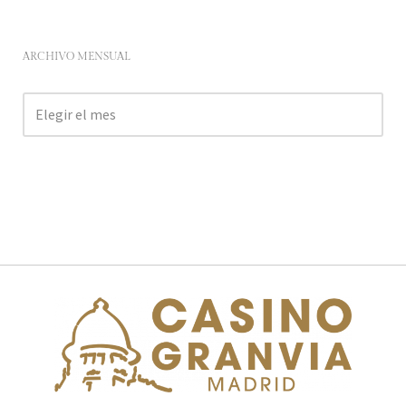
ARCHIVO MENSUAL