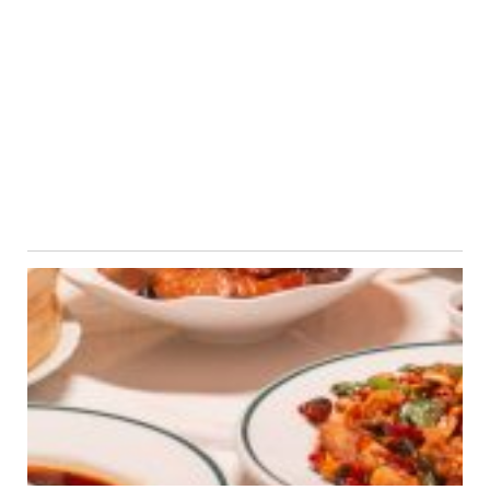
o
rt
e
e
n
M
a
d
ri
d
R
e
s
t
a
u
r
a
n