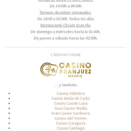
De 14:00h a 06:00h
Torneos de poker semanales:
De 18:00 a 03:00h. Todos los días
Restaurante Círculo Gran Vía:
De domingo a miércoles hasta la 01:00h.
De jueves a sábado hasta las 02:00h.
CASINOS COMAR
… y también:
Casino Atlántico
Casino Bahía de Cadiz
Casino Conde Luna
Gran Casino Melilla
Gran Casino Sardinero
Casino del Tormes
Casino Zaragoza
Casino Santiago