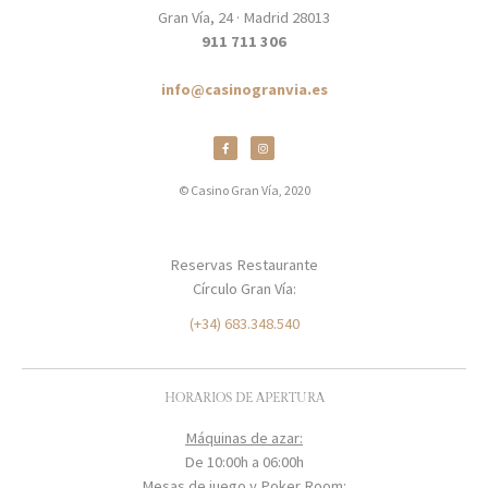
Gran Vía, 24 · Madrid 28013
911 711 306
info@casinogranvia.es
© Casino Gran Vía, 2020
Reservas Restaurante
Círculo Gran Vía:
(+34) 683.348.540
HORARIOS DE APERTURA
Máquinas de azar:
De 10:00h a 06:00h
Mesas de juego y Poker Room: