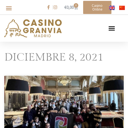
Casino
0
€
0,00
Online
Saltar
al
contenido
DICIEMBRE 8, 2021