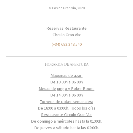
© Casino Gran Vía, 2020
Reservas Restaurante
Círculo Gran Vía:
(+34) 683.348.540
HORARIOS DE APERTURA
Máquinas de azar:
De 10:00h a 06:00h
Mesas de juego y Poker Room:
De 14:00h a 06:00h
Torneos de poker semanales:
De 18:00 a 03:00h. Todos los días
Restaurante Círculo Gran Vía:
De domingo a miércoles hasta la 01:00h.
De jueves a sábado hasta las 02:00h.