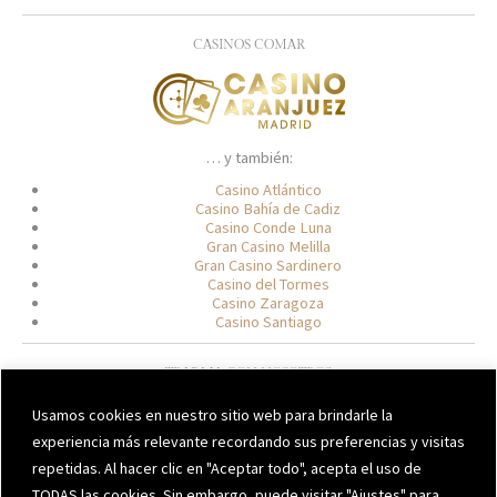
CASINOS COMAR
… y también:
Casino Atlántico
Casino Bahía de Cadiz
Casino Conde Luna
Gran Casino Melilla
Gran Casino Sardinero
Casino del Tormes
Casino Zaragoza
Casino Santiago
TRABAJA CON NOSOTROS
rrhh@casinogranvia.es
Usamos cookies en nuestro sitio web para brindarle la
experiencia más relevante recordando sus preferencias y visitas
repetidas. Al hacer clic en "Aceptar todo", acepta el uso de
TODAS las cookies. Sin embargo, puede visitar "Ajustes" para