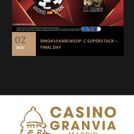
02
RING#10 €400 WSOP-C SUPERSTACK –
FINAL DAY
NOV