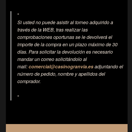
Si usted no puede asistir al torneo adquirido a
través de la WEB, tras realizar las
comprobaciones oportunas se le devolverá el
importe de la compra en un plazo máximo de 30
días. Para solicitar la devolución es necesario
mandar un correo solicitándolo al
mail:
comercial@casinogranvia.es
adjuntando el
número de pedido, nombre y apellidos del
comprador.