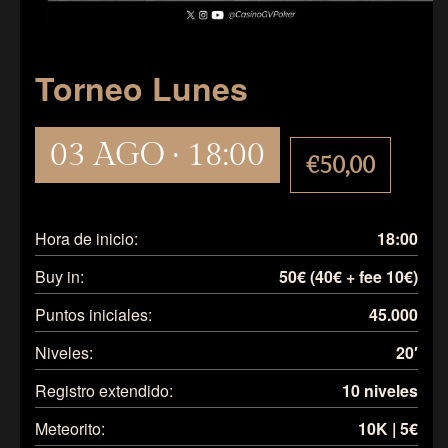
Torneo Lunes
03 AGO · 18:00
€50,00
Hora de inicio:
18:00
Buy in:
50€ (40€ + fee 10€)
Puntos iniciales:
45.000
Niveles:
20′
Registro extendido:
10 niveles
Meteorito:
10K | 5€