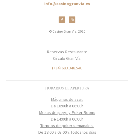
info@casinogranvia.es
© Casino Gran Vía, 2020
Reservas Restaurante
Círculo Gran Vía:
(+34) 683.348.540
HORARIOS DE APERTURA
Máquinas de azar:
De 10:00h a 06:00h
Mesas de juego y Poker Room:
De 14:00h a 06:00h
Torneos de poker semanales:
De 18:00 a 03:00h. Todos los días