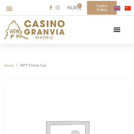
Casino
0
€
0,00
Online
Saltar
al
contenido
Inicio
\
WPT Prime Sat