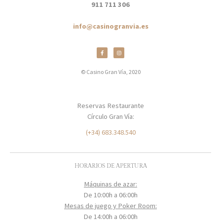
911 711 306
info@casinogranvia.es
© Casino Gran Vía, 2020
Reservas Restaurante
Círculo Gran Vía:
(+34) 683.348.540
HORARIOS DE APERTURA
Máquinas de azar:
De 10:00h a 06:00h
Mesas de juego y Poker Room:
De 14:00h a 06:00h