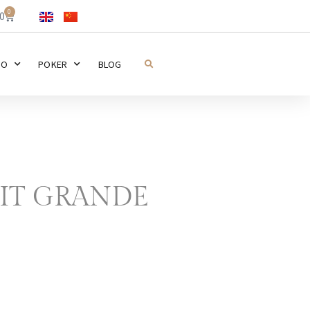
0
0
NO
POKER
BLOG
IT GRANDE