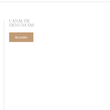
CANAL DE
DENUNCIAS
Acceder