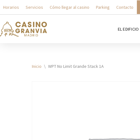
Horarios
Servicios
Cómo llegar al casino
Parking
Contacto
Saltar
al
EL EDIFICIO
contenido
Inicio
\
WPT No Limit Grande Stack 1A