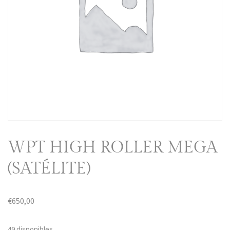
WPT HIGH ROLLER MEGA
(SATÉLITE)
€
650,00
49 disponibles