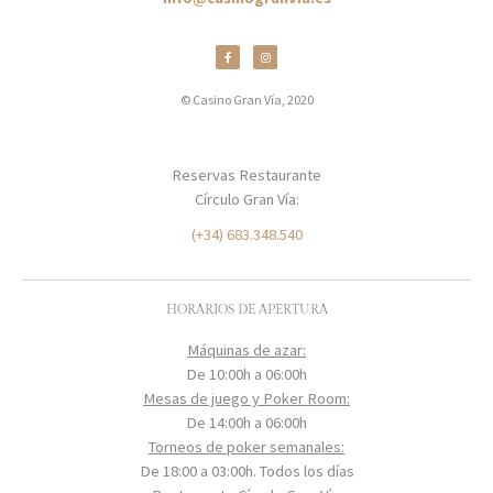
© Casino Gran Vía, 2020
Reservas Restaurante
Círculo Gran Vía:
(+34) 683.348.540
HORARIOS DE APERTURA
Máquinas de azar:
De 10:00h a 06:00h
Mesas de juego y Poker Room:
De 14:00h a 06:00h
Torneos de poker semanales:
De 18:00 a 03:00h. Todos los días