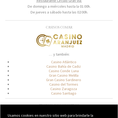
Restaurante Círculo Gran Vía:
De domingo a miércoles hasta la 01:00h.
De jueves a sábado hasta las 02:00h.
CASINOS COMAR
… y también:
Casino Atlántico
Casino Bahía de Cadiz
Casino Conde Luna
Gran Casino Melilla
Gran Casino Sardinero
Casino del Tormes
Casino Zaragoza
Casino Santiago
TRABAJA CON NOSOTROS
rrhh@casinogranvia.es
Usamos cookies en nuestro sitio web para brindarle la