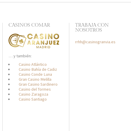
CASINOS COMAR
TRABAJA CON
NOSOTROS
rrhh@casinogranvia.es
… y también:
Casino Atlántico
Casino Bahía de Cadiz
Casino Conde Luna
Gran Casino Melilla
Gran Casino Sardinero
Casino del Tormes
Casino Zaragoza
Casino Santiago