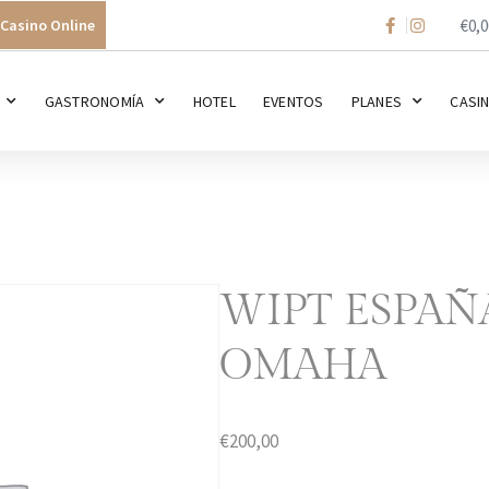
€
0,0
Casino Online
GASTRONOMÍA
HOTEL
EVENTOS
PLANES
CASI
WIPT ESPAÑ
OMAHA
€
200,00