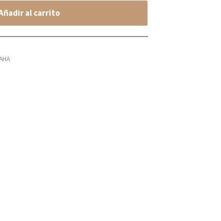
Añadir al carrito
AHA