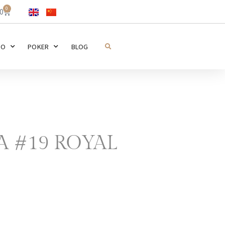
0
0
NO
POKER
BLOG
A #19 ROYAL