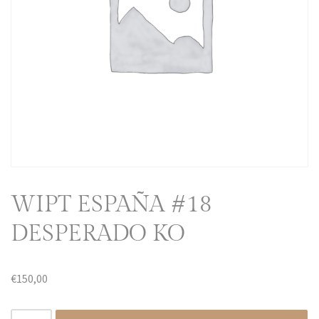
WIPT ESPAÑA #18
DESPERADO KO
€
150,00