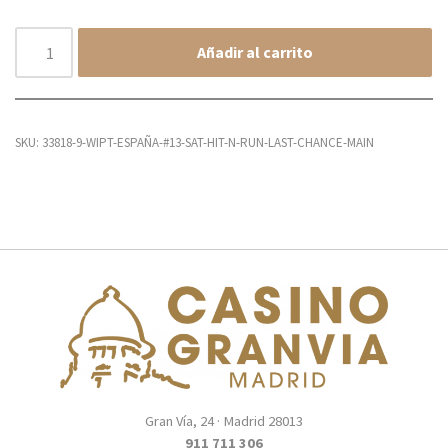
Añadir al carrito
SKU:
33818-9-WIPT-ESPAÑA-#13-SAT-HIT-N-RUN-LAST-CHANCE-MAIN
Gran Vía, 24 · Madrid 28013
911 711 306