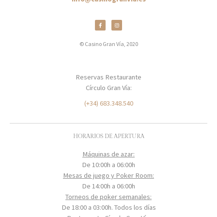
© Casino Gran Vía, 2020
Reservas Restaurante
Círculo Gran Vía:
(+34) 683.348.540
HORARIOS DE APERTURA
Máquinas de azar:
De 10:00h a 06:00h
Mesas de juego y Poker Room:
De 14:00h a 06:00h
Torneos de poker semanales:
De 18:00 a 03:00h. Todos los días