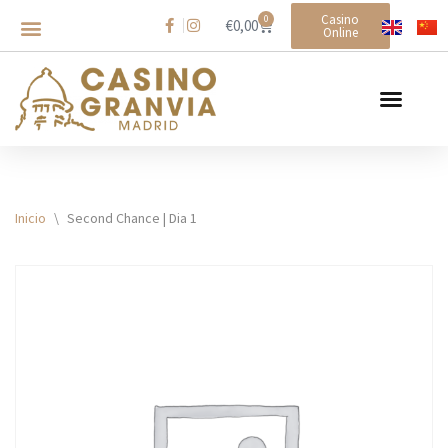
Casino
0
€
0,00
Online
Saltar
al
contenido
Inicio
\
Second Chance | Dia 1