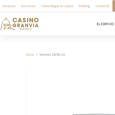
Horarios
Servicios
Cómo llegar al casino
Parking
Contacto
Saltar
al
EL EDIFICIO
contenido
Inicio
\
Viernes 29/01/21