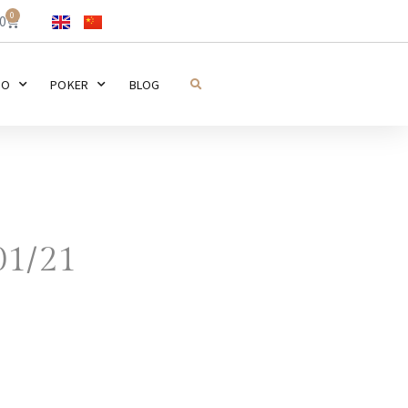
0
0
NO
POKER
BLOG
01/21