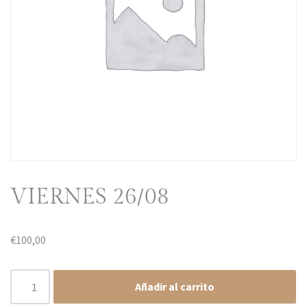
VIERNES 26/08
€
100,00
Añadir al carrito