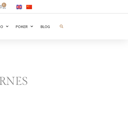
0
0
NO
POKER
BLOG
RNES