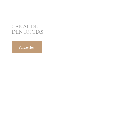
CANAL DE
DENUNCIAS
Acceder