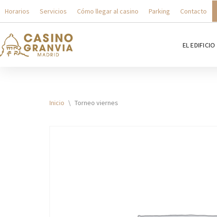
Horarios
Servicios
Cómo llegar al casino
Parking
Contacto
Saltar
al
EL EDIFICIO
contenido
Inicio
\
Torneo viernes