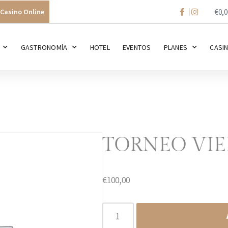
€
0,0
Casino Online
GASTRONOMÍA
HOTEL
EVENTOS
PLANES
CASI
TORNEO VIE
€
100,00