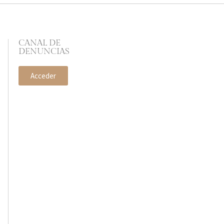
CANAL DE
DENUNCIAS
Acceder