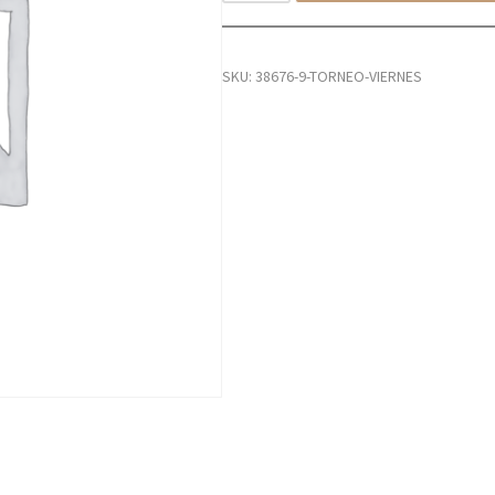
SKU:
38676-9-TORNEO-VIERNES