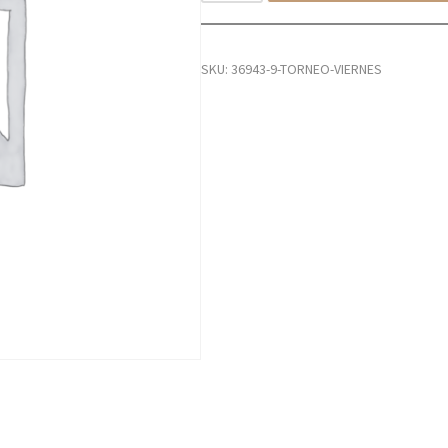
SKU:
36943-9-TORNEO-VIERNES