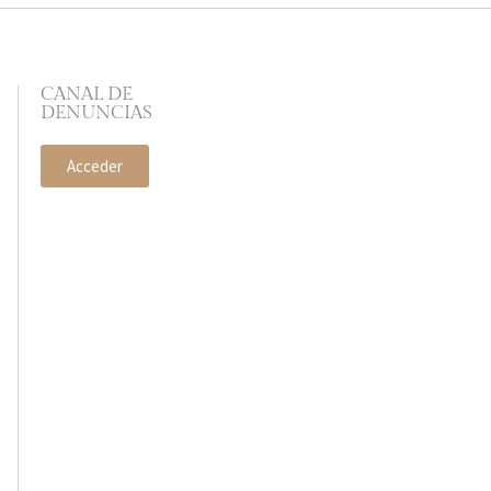
CANAL DE
DENUNCIAS
Acceder