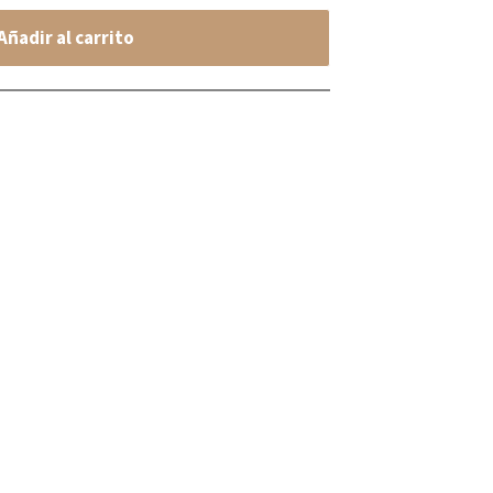
Añadir al carrito