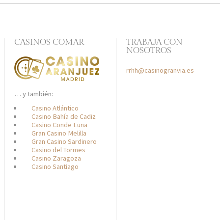
CASINOS COMAR
TRABAJA CON
NOSOTROS
rrhh@casinogranvia.es
… y también:
Casino Atlántico
Casino Bahía de Cadiz
Casino Conde Luna
Gran Casino Melilla
Gran Casino Sardinero
Casino del Tormes
Casino Zaragoza
Casino Santiago