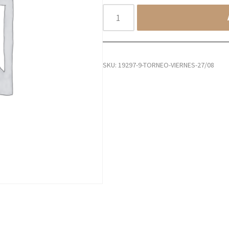
SKU:
19297-9-TORNEO-VIERNES-27/08