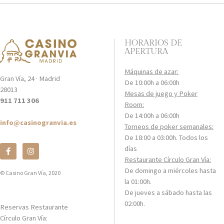
HORARIOS DE
APERTURA
Máquinas de azar:
Gran Vía, 24 · Madrid
De 10:00h a 06:00h
28013
Mesas de juego y Poker
911 711 306
Room:
De 14:00h a 06:00h
info@casinogranvia.es
Torneos de poker semanales:
De 18:00 a 03:00h. Todos los
días
Restaurante Círculo Gran Vía:
De domingo a miércoles hasta
© Casino Gran Vía, 2020
la 01:00h.
De jueves a sábado hasta las
02:00h.
Reservas Restaurante
Círculo Gran Vía: