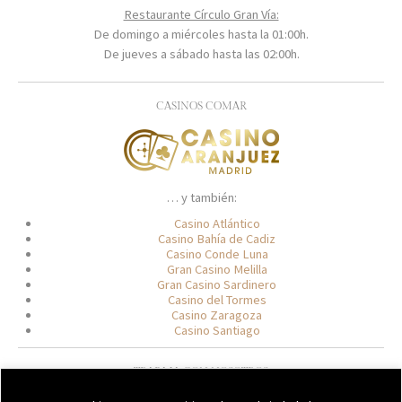
Restaurante Círculo Gran Vía:
De domingo a miércoles hasta la 01:00h.
De jueves a sábado hasta las 02:00h.
CASINOS COMAR
… y también:
Casino Atlántico
Casino Bahía de Cadiz
Casino Conde Luna
Gran Casino Melilla
Gran Casino Sardinero
Casino del Tormes
Casino Zaragoza
Casino Santiago
TRABAJA CON NOSOTROS