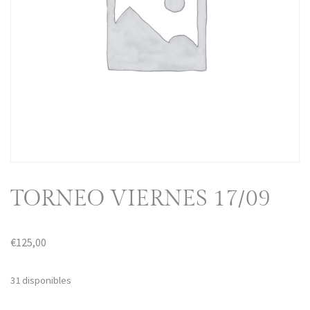
TORNEO VIERNES 17/09
€
125,00
31 disponibles