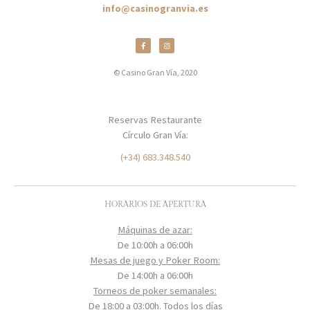
info@casinogranvia.es
© Casino Gran Vía, 2020
Reservas Restaurante
Círculo Gran Vía:
(+34) 683.348.540
HORARIOS DE APERTURA
Máquinas de azar:
De 10:00h a 06:00h
Mesas de juego y Poker Room:
De 14:00h a 06:00h
Torneos de poker semanales:
De 18:00 a 03:00h. Todos los días