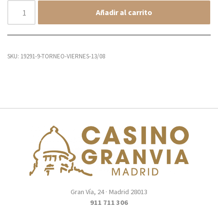
Añadir al carrito
SKU:
19291-9-TORNEO-VIERNES-13/08
Gran Vía, 24 · Madrid 28013
911 711 306