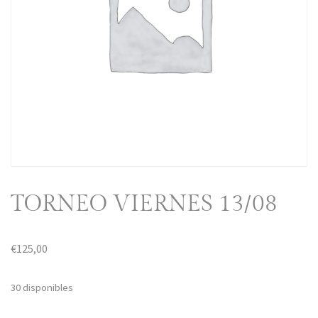
TORNEO VIERNES 13/08
€
125,00
30 disponibles