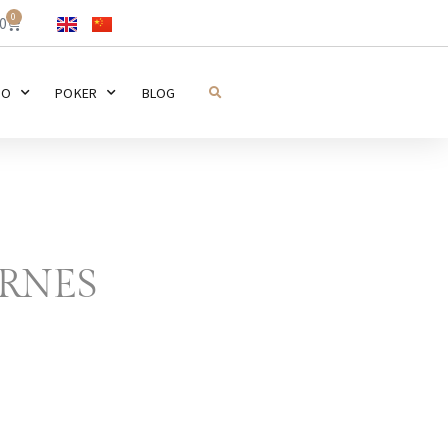
0
0
NO
POKER
BLOG
RNES