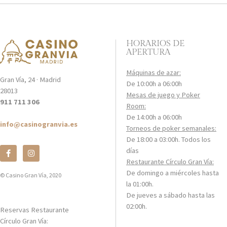
HORARIOS DE
APERTURA
Máquinas de azar:
Gran Vía, 24 · Madrid
De 10:00h a 06:00h
28013
Mesas de juego y Poker
911 711 306
Room:
De 14:00h a 06:00h
info@casinogranvia.es
Torneos de poker semanales:
De 18:00 a 03:00h. Todos los
días
Restaurante Círculo Gran Vía:
De domingo a miércoles hasta
© Casino Gran Vía, 2020
la 01:00h.
De jueves a sábado hasta las
02:00h.
Reservas Restaurante
Círculo Gran Vía: