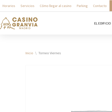
Horarios
Servicios
Cómo llegar al casino
Parking
Contacto
Saltar
al
EL EDIFICIO
contenido
Inicio
\
Torneo Viernes