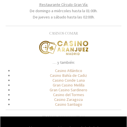
Restaurante Círculo Gran Vía:
De domingo a miércoles hasta la 01:00h.
De jueves a sábado hasta las 02:00h.
CASINOS COMAR
… y también:
Casino Atlántico
Casino Bahía de Cadiz
Casino Conde Luna
Gran Casino Melilla
Gran Casino Sardinero
Casino del Tormes
Casino Zaragoza
Casino Santiago
TRABAJA CON NOSOTROS