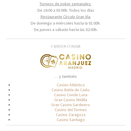
Torneos de poker semanales:
De 18:00 a 03:00h. Todos los días
Restaurante Círculo Gran Vía:
De domingo a miércoles hasta la 01:00h.
De jueves a sábado hasta las 02:00h.
CASINOS COMAR
… y también:
Casino Atlántico
Casino Bahía de Cadiz
Casino Conde Luna
Gran Casino Melilla
Gran Casino Sardinero
Casino del Tormes
Casino Zaragoza
Casino Santiago