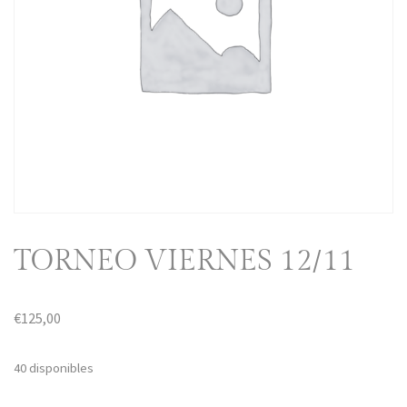
TORNEO VIERNES 12/11
€
125,00
40 disponibles