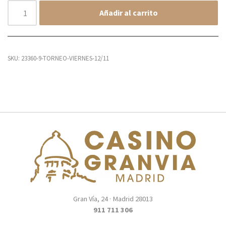
Añadir al carrito
SKU:
23360-9-TORNEO-VIERNES-12/11
Gran Vía, 24 · Madrid 28013
911 711 306