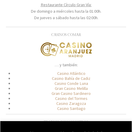
Restaurante Círculo Gran Vía:
De domingo a miércoles hasta la 01:00h.
De jueves a sábado hasta las 02:00h.
CASINOS COMAR
… y también:
Casino Atlántico
Casino Bahía de Cadiz
Casino Conde Luna
Gran Casino Melilla
Gran Casino Sardinero
Casino del Tormes
Casino Zaragoza
Casino Santiago
TRABAJA CON NOSOTROS