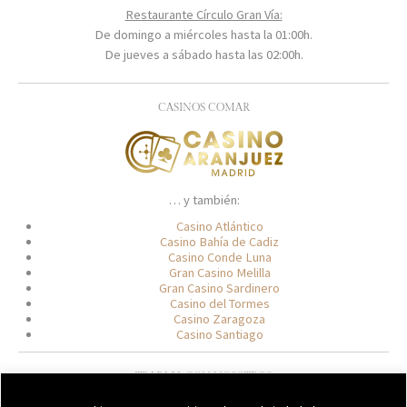
Restaurante Círculo Gran Vía:
De domingo a miércoles hasta la 01:00h.
De jueves a sábado hasta las 02:00h.
CASINOS COMAR
… y también:
Casino Atlántico
Casino Bahía de Cadiz
Casino Conde Luna
Gran Casino Melilla
Gran Casino Sardinero
Casino del Tormes
Casino Zaragoza
Casino Santiago
TRABAJA CON NOSOTROS