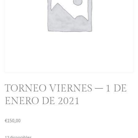
TORNEO VIERNES – 1 DE
ENERO DE 2021
€
150,00
12 disponibles