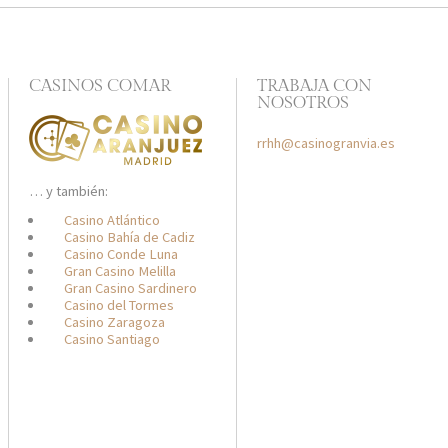
CASINOS COMAR
TRABAJA CON
NOSOTROS
rrhh@casinogranvia.es
… y también:
Casino Atlántico
Casino Bahía de Cadiz
Casino Conde Luna
Gran Casino Melilla
Gran Casino Sardinero
Casino del Tormes
Casino Zaragoza
Casino Santiago