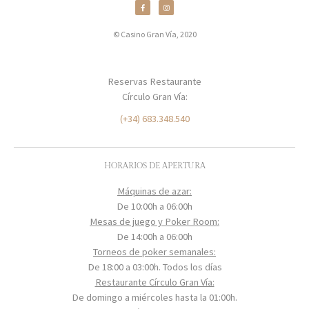
© Casino Gran Vía, 2020
Reservas Restaurante
Círculo Gran Vía:
(+34) 683.348.540
HORARIOS DE APERTURA
Máquinas de azar:
De 10:00h a 06:00h
Mesas de juego y Poker Room:
De 14:00h a 06:00h
Torneos de poker semanales:
De 18:00 a 03:00h. Todos los días
Restaurante Círculo Gran Vía:
De domingo a miércoles hasta la 01:00h.