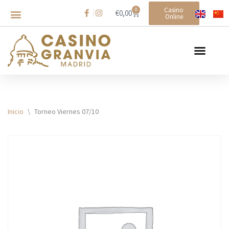
Casino
0
€
0,00
Online
Saltar
al
contenido
Inicio
\
Torneo Viernes 07/10